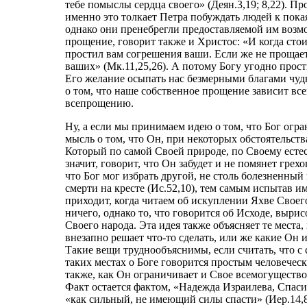
тебе помыслы сердца своего» (Деян.3,19; 8,22). П
именно это толкает Петра побуждать людей к пока
однако они пренебрегли предоставляемой им возмо
прощение, говорит также и Христос: «И когда сто
простил вам согрешения ваши. Если же не прощае
ваших» (Мк.11,25,26). А потому Богу угодно прост
Его желание осыпать нас безмерными благами чуд
о том, что наше собственное прощение зависит вс
всепрощению.
Ну, а если мы принимаем идею о том, что Бог огр
мысль о том, что Он, при некоторых обстоятельств
Который по самой Своей природе, по Своему естес
значит, говорит, что Он забудет и не помянет грехо
что Бог мог избрать другой, не столь болезненны
смерти на кресте (Ис.52,10), тем самым испытав и
приходит, когда читаем об искуплении Яхве Своег
ничего, однако то, что говорится об Исходе, выри
Своего народа. Эта идея также объясняет те места,
внезапно решает что-то сделать, или же какие Он
Такие вещи труднообъяснимы, если считать, что с с
таких местах о Боге говорится простым человечес
также, как Он ограничивает и Свое всемогущество
Факт остается фактом, «Надежда Израилева, Спасит
«как сильный, не имеющий силы спасти» (Иер.14,8