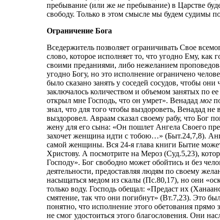
пребывание (или же
не
пребывание) в Царстве буде
свободу. Только в этом смысле мы будем судимы п
Ограничение Бога
Вседержитель позволяет ограничивать Свое всемо
слово, которое исполняет то, что угодно Ему, как
своими преданиями, либо нежеланием проповедоват
угодно Богу, но это исполнение ограничено челов
было сказано занять у соседей сосудов, чтобы они
заключалось количеством и объемом занятых по ее 
открыл мне Господь, что он умрет». Венадад
мог
по
знал, что для того чтобы выздороветь, Венадад не
выздоровел. Авраам сказал своему рабу, что Бог п
жену для его сына: «Он пошлет Ангела Своего пре
захочет женщина идти с тобою…» (Быт.24,7,8). Анг
самой женщины. Вся 24-я глава книги Бытие может
Христову. А посмотрите на Мероз (Суд.5,23), кото
Господу». Бог свободно может обойтись и без чел
деятельности, предоставляя людям по своему жел
насыщаться медом из скалы (Пс.80,17), но они «ос
только воду. Господь обещал: «Предаст их (Ханаанс
смятение, так что они погибнут» (Вт.7,23). Это бы
понятно, что исполнение этого обетования прямо 
не смог удостоиться этого благословения. Они нас