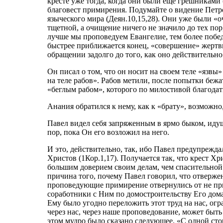
кресте уже тогда, когда они были еще грешниками (
благовест примирения. Подумайте о видение Петр
языческого мира (Деян.10,15,28). Они уже были 
тщетной, а очищение ничего не значило до тех пор
лучше мы проповедуем Евангелие, тем более побе
быстрее приближается конец, «совершение» жертвы
обращении задолго до того, как оно действительн
Он писал о том, что он носит на своем теле «язвы
на теле рабов». Рабов метили, после попытки бежа
«беглым рабом», которого по милостивой благодат
Анания обратился к нему, как к «брату», возможно
Павел видел себя запряженным в ярмо быком, иду
пор, пока Он его возложил на него.
И это, действительно, так, ибо Павел предупрежда
Христов (1Кор.1,17). Получается так, что крест Х
большим доверием своим делам, чем спасительной б
причина того, почему Павел говорил, что отверже
проповедующие примирение отвернулись от не п
соработники с Ним по домостроительству Его дома 
Ему было угодно переложить этот труд на нас, ог
через нас, через наше проповедование, может быть
этом мудро было сказано следующее. «С одной сто