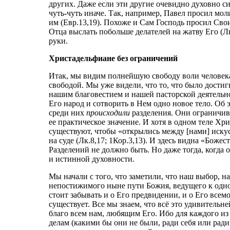
других. Даже если эти другие очевидно духовно сил
чуть-чуть иначе. Так, например, Павел просил мол
им (Евр.13,19). Похоже и Сам Господь просил Сво
Отца выслать побольше делателей на жатву Его (Лк
руки.
Христадельфиане без ограничений
Итак, мы видим полнейшую свободу воли человека
свободой. Мы уже видели, что то, что было достигн
нашим благовестием и нашей пасторской деятельн
Его народ и сотворить в Нем одно новое тело. Об 
среди них
происходили
разделения. Они ограничив
ее практическое значение. И хотя в одном теле Хр
существуют, чтобы «открылись между [нами] искусн
на суде (Лк.8,17; 1Кор.3,13). И здесь видна «Божес
Разделений не должно быть. Но даже тогда, когда
и истинной духовности.
Мы начали с того, что заметили, что наш выбор, 
непостижимого ныне пути Божия, ведущего к одной
стоит забывать и о Его предвидении, и о Его всемо
существует. Все мы знаем, что всё это удивитель
благо всем нам, любящим Его. Ибо для каждого из 
делам (какими бы они не были, ради себя или рад