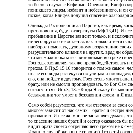
то было в случае с Есфирью. Очевидно, Елифаз хор
поникшего лицем, избавит и небезвинного, и он с
позже, когда Елифаз получил спасение благодаря х
Однажды Господь описал Царство, как время, когд
преткновения, будут отвергнуты (Мф.13,41). И все 
пребывание в Царстве зависит только, и исключит
ничего другого не остается, как только ответить 
наоборот помогать, духовному возрастанию своих б
разрушительного влияния на других, вряд ли обрящ
что мы можем оказаться виновными во грехе свое
Господь, заставляет так же прелюбодействовать и
грехом. В Пр.5,15,16 говорится о том же самом, че
иначе его воды растекутся по улицам и площадям,
его, она пойдет к другому. Грех столь многогране
брату, или не смогли проповедовать, то Бог Сам сд
согласуются с Иез.3, 18: «Когда Я скажу беззаконн
беззаконник тот умрет в беззаконии своем, и Я взы
Само собой разумеется, что мы отвечаем за свои с
многом зависит от нас самих – братья и сестры н
призванию. И все же многое заставляет думать, чт
то спасение наших братий и сестер оказалось бы п
видит брата своего согрешающего грехом не к смерт
Иоанн о другой жизни не говорит), [то есть] согр