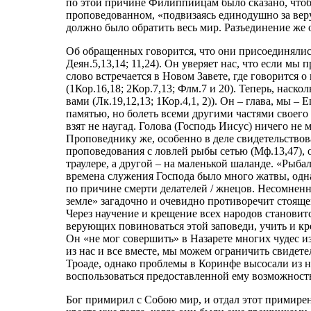
по этой причине Филиппийцам было сказано, чтоб
проповедованном, «подвизаясь единодушно за веру
должно было обратить весь мир. Разъединение же 
Об обращенных говорится, что они присоединялись 
Деян.5,13,14; 11,24). Он уверяет нас, что если мы 
слово встречается в Новом Завете, где говорится о
(1Кор.16,18; 2Кор.7,13; Флм.7 и 20). Теперь, наско
вами (Лк.19,12,13; 1Кор.4,1, 2)). Он – глава, мы –
памятью, но болеть всеми другими частями своего 
взят не наугад. Голова (Господь Иисус) ничего не 
Проповеднику же, особенно в деле свидетельствова
проповедования с ловлей рыбы сетью (Мф.13,47),
траулере, а другой – на маленькой шаланде. «Рыба
времена служения Господа было много жатвы, одна
по причине смерти делателей / жнецов. Несомненна
земле» загадочно и очевидно противоречит стоящем
Через научение и крещение всех народов становитс
верующих повиноваться этой заповеди, учить и кр
Он «не мог совершить» в Назарете многих чудес и
из нас и все вместе, мы можем ограничить свидете
Троаде, однако проблемы в Коринфе высосали из не
воспользоваться предоставленной ему возможность
Бог примирил с Собою мир, и отдал этот примирен