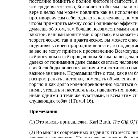
постоянно помнить о полной чистоте и святости, а
что среди всего этого, Бог хочет чтобы мы знали
вере и делах мы можем повлиять как на исполнение
противоречу сам себе, однако я, как человек, не 
чтобы примирить между собой одинаково эффекти
думаешь об этом, тем больше несовместимыми он
заботой, вашими молитвами о братьях, вы можете с
теоретическое, так и практическое, вы можете спас
подчиняясь своей природной лености, то подверга
за вас не могут прийти к прославлению Всемогуще
всё могущим и всё прощающим Богом наши дела не
далеко от понимания даже самых светлых человече
своей свободы волеизъявления и милостивого спас
важное значение. Поразмышляйте о том, как вам б
распространять листовки, помещать объявления в г
горячо и как долго коленопреклоненно молиться о 
ними, утешать и наставлять их, навещать их, помо
ними одними и теми же чувствами, и всем этим спа
слушающих тебя» (1Тим.4,16).
Примечания
(1) Это мысль принадлежит
Karl Barth,
The Gift Of
(2) Во многих современных изданиях это место чи
для того, кто верует». Т.е. по вере возможно букв