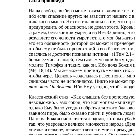
Сила проповеди
Наша свобода выбора может оказать влияние не тол
ибо если спасение других не зависит от нашего с 
никакого смысла. Эта истина видна в том, что стр
предупредить об опасности, не делал этого. Кров
стражем, беззаконник умрет, а из Иез.33 видно, что
результате его лености умрет тот, кто мог бы жить
это его обязанность (которой он может и пренебре
чтобы ему не было препятствий в его благовестии,
спаслись и достигли познания истины» (1Тим.2,1
большее число людей, тем самым угодив Богу, од
молитв Тимофея и таких, как он. Ибо воля Божия н
(Мф.18,14). Мы же можем преткнуть «малых сих», д
чтобы через Церковь «соделалась известною… мног
слишком часто не исполняется. Никто не может про
том, что Он делает
. Ибо Ему угодно, чтобы люди
Классический стих: «Как слышать без проповедую
невозможно. Само собой, что Бог мог бы «впихнут
однако Ему было угодно избрать для этого благов
званном пире, было сказано пойти и убедить люде
Царства Божия наполняется людьми, которых
убед
так, что уверовало великое множество народа (Дея
«незначительна», невежественна и «не в премудрост
только потому, чтобы люди поверили. Он излагал