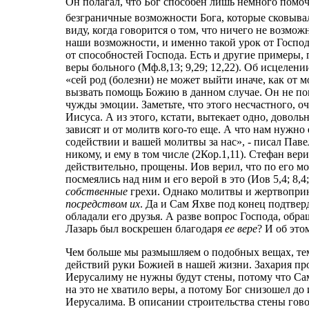
Он полагал, что Бог способен лишь немного помочь
безграничные возможности Бога, которые сковыва
виду, когда говорится о том, что ничего не возмож
наши возможности, и именно такой урок от Господ
от способностей Господа. Есть и другие примеры, 
веры больного (Мф.8,13; 9,29; 12,22). Об исцелен
«сей род (болезни) не может выйти иначе, как от 
вызвать помощь Божию в данном случае. Он не пом
чужды эмоции. Заметьте, что этого несчастного, о
Иисуса. А из этого, кстати, вытекает одно, довол
зависят и от молитв кого-то еще. А что нам нужно
содействии и вашей молитвы за нас», - писал Паве
никому, и ему в том числе (2Кор.1,11). Стефан вер
действительно, прощены. Иов верил, что по его мо
посмеялись над ним и его верой в это (Иов 5,4; 8,4
собственные
грехи. Однако молитвы и жертвоприн
посредством их
. Да и Сам Яхве под конец подтве
обладали его друзья. А разве вопрос Господа, обр
Лазарь был воскрешен благодаря
ее вере
? И об это
Чем больше мы размышляем о подобных вещах, те
действий руки Божией в нашей жизни. Захария про
Иерусалиму не нужны будут стены, потому что Сам 
на это не хватило веры, а потому Бог снизошел до
Иерусалима. В описании строительства стены гово