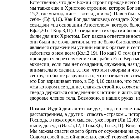
Естественно, что дом Божий строит прежде всего С
мы также еще и Христово строение, которое Бог в
15,2, где «назидание» = «созиданию»). Павел был м
себя» (Еф.4,16). Как Бог дал заповедь созидать Хр
созидали «на основании Апостолов», которое было
Еф.2,20 с 1Кор.3,11). Созидание этих братий был
были для них Христом. Вот, какова ответственност
они были не столь активны, то не было бы экклес
являемся отражением усилий наших братьев и сест
заботится о нем всем (Кол.2,19). Но как? О том (и
проводится через служение нас, рабов Его. Вера мо
экклесии, если там нет созидания, служения, нази
внимательно следить за тем, что мы говорим и чт
сестру, чтобы не разрушить то, что созидается в н
это Бог взращивает тело, в Еф.4,16 сказано, что те
«На котором все здание, слагаясь стройно,
возрас
твердо держаться определенных истины и жить оп
здоровье членов тела. Возможно, в наших руках, н
Похоже Иудой двигал тот же дух, когда он совет
рассмотрением, а других» спасать «страхом... истор
Господь, в некотором смысле, уже горит (Лк.12,49
ныне, до суда (Иак.5,12; 1Тим.3,6; Тит.3,11). Видя
Мы можем спасти своего брата от осуждения на суд
Содома своей настойчивостью, своей горячей моли