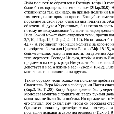
Иуда
полностью обратился к Господу, тогда 10 кол
были бы возвращены «в землю сию» (2Пар.30,9). Н
откликнулся так, как надо, на призыв политики Е
том месте, на котором он просил Бога убить вместо
поражаем за свой грех, отказываясь платить за себ
облеченный духом Христовым, был готов умереть з
потому не заслуживающий спасения народ должен 
Гнев Божий может быть отвращен теми, против кого
3,7,10; 2Пар.12,7; Иер.4, 4; 21,12). Но он может б
42,7). А это значит, что наши молитвы за кого-то
приобрести брата для Царства Божия (Мф. 18,15), к
действительно
умерли для плоти, тогда жизнь Хрис
теле мертвость Господа Иисуса, чтобы и жизнь Ии
предаемся на смерть ради Иисуса, чтобы и жизнь 
действует в нас, а жизнь в вас» (2Кор.4,10-12). Жи
может так же повлиять и на других.
Таким образом, если только мы поистине пребывае
Спаситель. Вера
Моисея
в соблюдении Пасхи спасл
(Евр.3, 16; 11,28). Когда Аарон должен был умереть
Моисеева молитва с поднятыми вверх руками дала
молитвы, не было бы и победы. Но прежде всего М
его слушал, Бог сказал ему, чтобы он рассказал с
Однако он поначалу пренебрег этим, а потому они 
поспешил исправить свою погрешность (Исх.6,1-9 = 