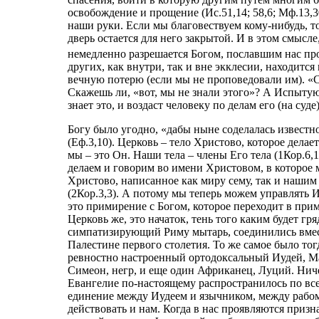
освобождение и прощение (Ис.51,14; 58,6; Мф.13,30
наши руки. Если мы благовествуем кому-нибудь, то
дверь остается для него закрытой. И в этом смысле
немедленно разрешается Богом, пославшим нас пр
других, как внутри, так и вне экклесии, находится
вечную потерю (если мы не проповедовали им). «Сп
Скажешь ли, «вот, мы не знали этого»? А Испыт
знает это, и воздаст человеку по делам его (на суде)
Богу было угодно, «дабы ныне соделалась известн
(Еф.3,10). Церковь – тело Христово, которое делае
мы – это Он. Наши тела – члены Его тела (1Кор.6,
делаем и говорим во имени Христовом, в которое м
Христово, написанное как миру сему, так и нашим б
(2Кор.3,3). А потому мы теперь можем управлять 
это примирение с Богом, которое переходит в при
Церковь же, это начаток, тень того каким будет гр
симпатизирующий Риму мытарь, соединились вмест
Палестине первого столетия. То же самое было тог
ревностно настроенный ортодоксальный Иудей, Ма
Симеон, негр, и еще один Африканец, Луций. Ниче
Евангелие по-настоящему распространилось по все
единение между Иудеем и язычником, между рабом
действовать и нам. Когда в нас проявляются призн