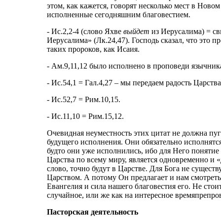
этом, как кажется, говорят несколько мест в Новом
исполненные сегодняшним благовестием.
- Ис.2,2-4 (слово Яхве
выйдет
из Иерусалима) = св
Иерусалима» (Лк.24,47). Господь сказал, что это 
таких пророков, как Исаия.
- Ам.9,11,12 было исполнено в проповеди язычникам
- Ис.54,1 = Гал.4,27 – мы передаем радость Царст
- Ис.52,7 = Рим.10,15.
- Ис.11,10 = Рим.15,12.
Очевидная неуместность этих цитат не должна пуга
будущего исполнения. Они обязательно исполнятся
будто они уже исполнились, ибо для Него понятие
Царства по всему миру, является одновременно и 
слово, точно будут в Царстве. Для Бога не сущес
Царством. А потому Он предлагает и нам смотреть 
Евангелия и сила нашего благовестия его. Не стои
случайное, или же как на интересное времяпрепро
Пасторская деятельность