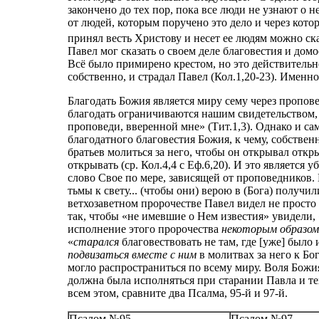
закончено до тех пор, пока все люди не узнают о н
от людей, которым поручено это дело и через кот
принял весть Христову и несет ее людям можно ск
Павел мог сказать о своем деле благовестия и домо
Всё было примирено крестом, но это действительн
собственно, и страдал Павел (Кол.1,20-23). Именно
Благодать Божия является миру сему через пропове
благодать ограничиваются нашим свидетельством,
проповеди, вверенной мне» (Тит.1,3). Однако и с
благодатного благовестия Божия, к чему, собствен
братьев молиться за него, чтобы он открывал откр
открывать (ср. Кол.4,4 с Еф.6,20). И это является
слово Свое по мере, зависящей от проповедников.
тьмы к свету... (чтобы они) верою в (Бога) получ
ветхозаветном пророчестве Павел видел не просто
так, чтобы «не имевшие о Нем известия» увидели,
исполнение этого пророчества
некоторым образом
«
старался
благовествовать не там, где [уже] было
подвизаться
вместе с ним
в молитвах за него к Бог
могло распространиться по всему миру. Воля Божи
должна была исполняться при старании Павла и те
всем этом, сравните два Псалма, 95-й и 97-й.
Псалом №95
Псалом №97