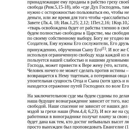
принадлежащие ему проданы в рабство греху свое
свобода (Рим.5,15-18), ибо «где Дух Господень, та
нужно с осторожностью пользоваться ею, чтобы не 
деньги, или же время для того чтобы «расслабиться
Завете (Лк.4, 18; Иак.1,25; 2,12; 1Пет.2,16; 1Кор.10
«тварь освобождена будет от рабства тлению в сво
будем полностью свободны в Царстве, мы свободны
по своему собственному выбору. Богу не угодно в
Создателя, Ему нужны Его сослужители, Его друзья,
(1)
принуждению, обрученная Сыну Его
. И все же
используя ограниченную свободу хода каждой из 
пользуется нашей слабостью и нашими духовными
Господа, может привести к Вере жену (что, кстати,
Человек ничего не может сделать против истины – 
возвращается к Нему тщетным, а потерянная овца п
упоительная сущность Отца и Сына (хотя здесь и н
находится отражение путей Господних по воле Его
На заключительном суде мы будем судимы по дела
наша будущее вознаграждение зависит от того, на
свободой. Наше спасение не зависит от наших дел (
мздой за грехи наши (Рим.4,4; 6,23). И все же на 
работники в винограднике получат
плату
за свою 
будет дана как тем, кто достиг небывалых высот лю
просто вынужден был проповедовать Евангелие (1