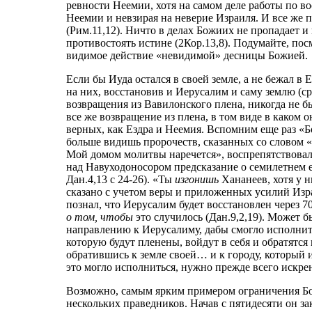
ревности Неемии, хотя на самом деле работы по в
Неемии и невзирая на неверие Израиля. И все же 
(Рим.11,12). Ничто в делах Божиих не пропадает
противостоять истине (2Кор.13,8). Подумайте, посм
видимое действие «невидимой» десницы Божией.
Если бы Иуда остался в своей земле, а не бежал в 
на них, восстановив и Иерусалим и саму землю (ср.
возвращения из Вавилонского плена, никогда не б
все же возвращение из плена, в том виде в каком 
верных, как Ездра и Неемия. Вспомним еще раз «
больше видишь пророчеств, сказанных со словом 
Мой домом молитвы наречется», воспрепятствовал
над Навуходоносором предсказание о семилетнем е
Дан.4,13 с 24-26). «Ты
изгонишь
Хананеев, хотя у н
сказано с учетом веры и приложенных усилий Израи
познал, что Иерусалим будет восстановлен через 7
о том, чтобы
это случилось (Дан.9,2,19). Может б
направлению к Иерусалиму, дабы смогло исполнитьс
которую будут пленены, войдут в себя и обратятся
обратившись к земле своей… и к городу, который и
это могло исполниться, нужно прежде всего искре
Возможно, самым ярким примером ограничения Бо
нескольких праведников. Начав с пятидесяти он за