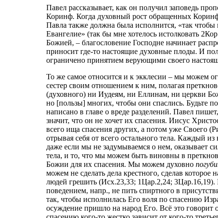
Павел рассказывает, как он получил заповедь про
Коринф. Когда духовный рост обращенных Коринфя
Павла также должна была исполнится, «так чтобы 
Евангелие» (так бы мне хотелось истолковать 2Кор.
Божией, – благословение Господне начинает распро
приносит где-то настоящие духовные плоды. И пол
ограничено принятием верующими своего настоящ
То же самое относится и к экклесии – мы можем о
сестер своим отношением к ним, полагая преткнов
(духовного) ни Иудеям, ни Еллинам, ни церкви Бож
но [пользы] многих, чтобы они спаслись. Будьте по
написано в главе о вреде разделений. Павел пишет,
значит, что он не хочет их спасения. Иисус Христ
всего ища спасения других, а потом уже Своего (
отрывая себя от всего остального тела. Каждый из
даже если мы не задумываемся о нем, оказывает с
тела, и то, что мы можем быть виновны в преткно
Божии для их спасения. Мы можем духовно
погуб
можем не сделать дела крестного, сделав которое 
людей грешить (Исх.23,33; 1Цар.2,24; 3Цар.16,19).
поведением, напр., не пить спиртного в присутств
так, чтобы исполнилась Его воля по спасению Изра
осуждение пришло на народ Его. Всё это говорит о
спасению кого-то жестко зависит от кого-то третье