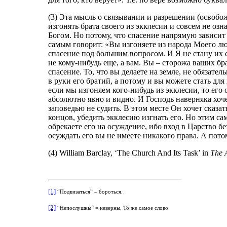
(3) Эта мысль о связывании и разрешении (освоб
изгонять брата своего из экклесии и совсем не оз
Богом. Но потому, что спасение напрямую зависит
самым говорит: «Вы изгоняете из народа Моего люд
спасение под большим вопросом. И Я не стану их 
не кому-нибудь еще, а вам. Вы – сторожа ваших бра
спасение. То, что вы делаете на земле, не обязате
в руки его братий, а потому и вы можете стать для
если мы изгоняем кого-нибудь из экклесии, то ег
абсолютно явно и видно. И Господь наверняка хоч
заповедью не судить. В этом месте Он хочет сказат
концов, убедить экклесию изгнать его. Но этим са
обрекаете его на осуждение, ибо вход в Царство бе
осуждать его вы не имеете никакого права. А потом
(4)
William Barclay, ‘The Church And Its Task’ in
The A
[1]
“Подвизаться” – бороться.
[2]
“Непослушны” = неверны. То же самое слово.