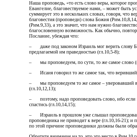
Наша проповедь, «то есть слово веры, которое про
Евангелие, благовествуемое нами, – может быть ус
суммирует это в нескольких словах, говоря, что в
благовестия (проповеди) слова Божия (Рим.10,8,14,
(Рим.9,33), а это значит, что нам нужно благовеств
благословенную возможность. Как обычно, повторяя
Послание, убеждая что:
–
даже под законом Израиль мог верить слову 
предлагаемой им праведностью (гл.10,5-8);
–
мы проповедуем, по сути, то же самое слово (г
–
Исаия говорил то же самое так, что веривший 
–
мы проповедуем то же самое – уверовавший в
(гл.10,12,13);
–
поэтому, надо проповедовать слово, ибо если
спастись (гл.10,14,15);
–
Израиль в прошлом уже слышал проповедован
проповедника не приводит к вере (гл.10,16-21);
по этой причине проповедники должны были обрат
Обратите внимание на то, что это место в Рим.10 