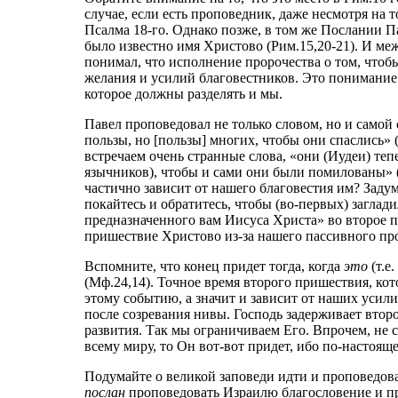
случае, если есть проповедник, даже несмотря на 
Псалма 18-го. Однако позже, в том же Послании Пав
было известно имя Христово (Рим.15,20-21). И меж
понимал, что исполнение пророчества о том, чтоб
желания и усилий благовестников. Это понимание
которое должны разделять и мы.
Павел проповедовал не только словом, но и самой 
пользы, но [пользы] многих, чтобы они спаслись» 
встречаем очень странные слова, «они (Иудеи) те
язычников), чтобы и сами они были помилованы» (Р
частично зависит от нашего благовестия им? Заду
покайтесь и обратитесь, чтобы (во-первых) заглади
предназначенного вам Иисуса Христа» во второе пр
пришествие Христово из-за нашего пассивного п
Вспомните, что конец придет тогда, когда
это
(т.е
(Мф.24,14). Точное время второго пришествия, кот
этому событию, а значит и зависит от наших усил
после созревания нивы. Господь задерживает втор
развития. Так мы ограничиваем Его. Впрочем, не 
всему миру, то Он вот-вот придет, ибо по-настоя
Подумайте о великой заповеди идти и проповедова
послан
проповедовать Израилю благословение и пр