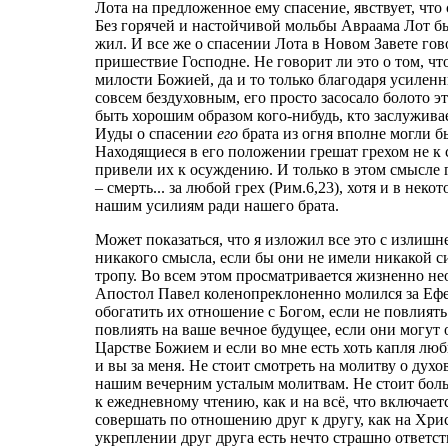
Лота на предложенное ему спасение, явствует, что
Без горячей и настойчивой мольбы Авраама Лот бы
жил. И все же о спасении Лота в Новом Завете гов
пришествие Господне. Не говорит ли это о том, ч
милости Божией, да и то только благодаря усилен
совсем бездуховным, его просто засосало болото э
быть хорошим образом кого-нибудь, кто заслуживае
Иуды о спасении
его
брата из огня вполне могли б
Находящиеся в его положении грешат грехом не к 
привели их к осуждению. И только в этом смысле гр
– смерть... за любой грех (Рим.6,23), хотя и в нек
нашим усилиям ради нашего брата.
Может показаться, что я изложил все это с излиш
никакого смысла, если бы они не имели никакой с
тропу. Во всем этом просматривается жизненно не
Апостол Павел коленопреклоненно молился за Ефес
обогатить их отношение с Богом, если не повлиять
повлиять на ваше вечное будущее, если они могут 
Царстве Божием и если во мне есть хоть капля любв
и вы за меня. Не стоит смотреть на молитву о дух
нашим вечерним усталым молитвам. Не стоит боль
к ежедневному чтению, как и на всё, что включае
совершать по отношению друг к другу, как на Хри
укреплении друг друга есть нечто страшно ответств