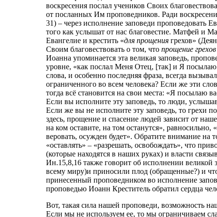
воскресения послал учеников Своих благовествоват
от посланных Им проповедников. Ради воскресения
31) – через исполнение заповеди проповедовать Ев
того как услышат от нас благовестие. Матфей и М
Евангелие и крестить «
для прощения
грехов» (Деян
Своим благовествовать о том, что
прощение грехов
Иоанна упоминается эта великая заповедь, пропов
уровне, «как послал Меня Отец, [так] и Я посылаю 
слова, и особенно последняя фраза, всегда вызыва
ограниченного во всем человека? Если же эти слов
тогда всё становится на свои места: «Я посылаю в
Если вы исполните эту заповедь, то люди, услышав
Если же вы не исполните эту заповедь, то грехи
здесь, прощение и спасение людей зависит от наш
на ком оставите, на том останутся», равносильно, «к
веровать, осужден будет». Обратите внимание на то
«оставлять» – «разрешать, освобождать», что приво
(которые находятся в наших руках) и власти связыв
Ин.15,8,16 также говорит об исполнении велико
всему миру)и приносили плод (обращенные?) и чт
принесенный проповедником во исполнение запове
проповедью Иоанн Креститель обратил сердца чело
Вот, такая сила нашей проповеди, возможность на
Если мы не используем ее, то мы ограничиваем сл