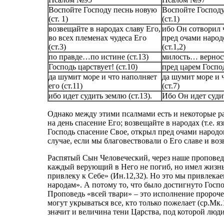
Воспойте Господу песнь новую
Воспойте Господу
(ст. 1)
(ст.1)
возвещайте в народах славу Его,
ибо Он сотворил
во всех племенах чудеса Его
пред очами наро
(ст.3)
(ст.1,2)
по правде…по истине (ст.13)
милость… верност
Господь царствует! (ст.10)
пред царем Господ
да шумит море и что наполняет
да шумит море и 
его (ст.11)
(ст.7)
ибо идет судить землю (ст.13).
Ибо Он идет судит
Однако между этими псалмами есть и некоторые раз
на день спасение Его; возвещайте в народах (т.е. я
Господь спасение Свое, открыл пред очами народ
случае, если мы благовествовали о Его славе и во
Распятый Сын Человеческий, через наше проповед
каждый верующий в Него не погиб, но имел жизнь в
привлеку к Себе» (Ин.12,32). Но это мы привлека
народам». А потому то, что было достигнуто Госпо
Проповедь «всей твари» – это исполнение пророче
могут укрываться все, кто только пожелает (ср.Мк.1
значит и величина тени Царства, под которой люди 