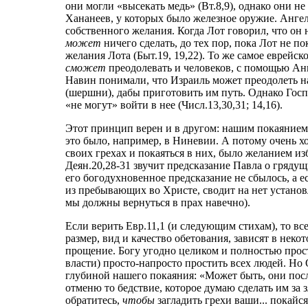
они могли «высекать медь» (Вт.8,9), однако они не
Хананеев, у которых было железное оружие. Ангел
собственного желания. Когда Лот говорил, что он 
может
ничего сделать, до тех пор, пока Лот не по
желания Лота (Быт.19, 19,22). То же самое еврейско
сможет
преодолевать и человеков, с помощью Анге
Навин понимали, что Израиль может преодолеть н
(шершни), дабы приготовить им путь. Однако Госп
«не могут» войти в нее (Числ.13,30,31; 14,16).
Этот принцип верен и в другом: нашим покаянием
это было, например, в Ниневии. А потому очень х
своих грехах и покаяться в них, было желанием из
Деян.20,28-31 звучит предсказание Павла о гряду
его богодухновенное предсказание не сбылось, а е
из пребывающих во Христе, сводит на нет установл
мы должны вернуться в прах навечно).
Если верить Евр.11,1 (и следующим стихам), то вс
размер, вид и качество обетования, зависят в неко
прощение. Богу угодно целиком и полностью прост
власти) просто-напросто простить всех людей. Но
глубиной нашего покаяния: «Может быть, они посл
отменю то бедствие, которое думаю сделать им за 
обратитесь,
чтобы
загладить грехи ваши... покайся