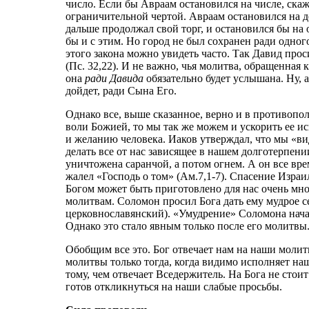
число. Если бы Авраам остановился на числе, скаж
ограничительной чертой. Авраам остановился на д
дальше продолжал свой торг, и остановился бы на 
бы и с этим. Но город не был сохранен ради одног
этого закона можно увидеть часто. Так Давид прос
(Пс. 32,22). И не важно, чья молитва, обращенная к
она
ради Давида
обязательно будет услышана. Ну, а
дойдет, ради Сына Его.
Однако все, выше сказанное, верно и в противоп
воли Божией, то мы так же можем и ускорить ее ис
и желанию человека. Иаков утверждал, что мы «вид
делать все от нас зависящее в нашем долготерпени
уничтожена саранчой, а потом огнем. А он все вр
жалел «Господь о том» (Ам.7,1-7). Спасение Израил
Богом может быть приготовлено для нас очень мно
молитвам. Соломон просил Бога дать ему мудрое се
церковнославянский). «Умудрение» Соломона начал
Однако это стало явным только после его молитвы
Обобщим все это. Бог отвечает нам на наши молитв
молитвы только тогда, когда видимо исполняет на
тому, чем отвечает Вседержитель. На Бога не стоит
готов откликнуться на наши слабые просьбы.