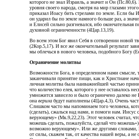
которого не знал Израиль, а значит и Он (Пс.80,6)
уровня своего народа, смотря на мир глазами этого
приказал Иоасу бить стрелами по земле. Если бы И
он ударил бы по земле намного больше раз, а знач
и Елисей сильно разгневался, ибо окончательная по
духовной ограниченности (4Цар.13,19).
Во всем этом Бог явил Себя в сотворении новой т
(2Кор.5,17). И все же окончательный результат зав
мы облечься в нового человека, подобного Богу (Еф
Ограничение молитвы
Возможности Бога, в определенном нами смысле, 
заканчивали принятие пищи, как и Христиане начи
личная молитва была наиважнейшей частью приним
что количество елея, которого у нее оставалось не
умножится зависело и было ограничено далеко не Б
она
верила
будут наполнены (4Цар.4,3). Очень час
Слишком часто мы напоминаем того человека, кото
(сделать), сжалься над нами, и помоги нам. Иисус 
верующему» (Мк.9,22,23). Этот человек считал, ч
можешь сделать, пожалуйста, сделай что можешь»).
возможно верующему». Или же другими словами, Бо
от силы, скажем так, от качества нашей веры, а не