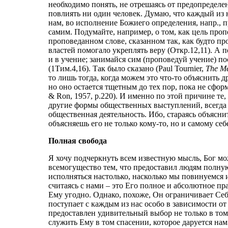
необходимо понять, не отрешаясь от предопредел
повлиять ни один человек. Думаю, что каждый из н
нам, во исполнение Божиего определения, напр., 
самим. Подумайте, например, о том, как цель проп
проповеданном слове, сказанном так, как будто п
властей помогало укреплять веру (Откр.12,11). А 
и в учение; занимайся сим (проповедуй учение) по
(1Тим.4,16). Так было сказано (
Paul Tournier,
The Me
то лишь тогда, когда можем это что-то объяснить 
но оно остается тщетным до тех пор, пока не сфор
& Ron, 1957, p.22
0). И именно по этой причине те,
другие формы общественных выступлений, всегда 
общественная деятельность. Ибо, стараясь объясни
объясняешь его не только кому-то, но и самому себе
Полная свобода
Я хочу подчеркнуть всем известную мысль, Бог м
всемогущество тем, что предоставил людям полную
исполняться настолько, насколько мы повинуемся и
считаясь с нами – это Его полное и абсолютное пра
Ему угодно. Однако, похоже, Он ограничивает Себ
поступает с каждым из нас особо в зависимости от
предоставлен удивительный выбор не только в том,
служить Ему в том спасении, которое даруется нам