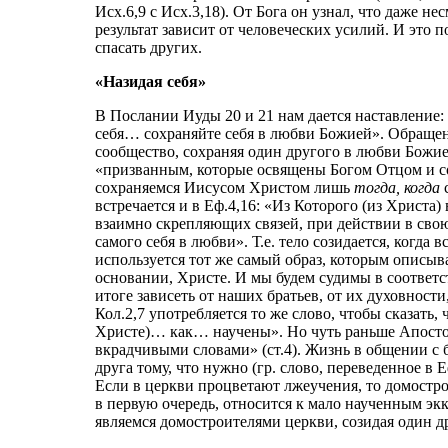
Исх.6,9 с Исх.3,18). От Бога он узнал, что даже 
результат зависит от человеческих усилий. И это п
спасать других.
«Назидая себя»
В Послании Иуды 20 и 21 нам дается наставление: 
себя… сохраняйте себя в любви Божией». Обращени
сообщество, сохраняя один другого в любви Божие
«призванным, которые освящены Богом Отцом и с
сохраняемся Иисусом Христом лишь
тогда, когда
с
встречается и в Еф.4,16: «Из Которого (из Христа)
взаимно скрепляющих связей, при действии в свою
самого себя в любви». Т.е. тело созидается, когда 
используется тот же самый образ, которым описы
основании, Христе. И мы будем судимы в соответст
итоге зависеть от наших братьев, от их духовности,
Кол.2,7 употребляется то же слово, чтобы сказать
Христе)… как… научены». Но чуть раньше Апостол
вкрадчивыми словами» (ст.4). Жизнь в общении с 
друга тому, что нужно (гр. слово, переведенное в Е
Если в церкви процветают лжеучения, то домостро
в первую очередь, относится к мало наученным эккл
являемся домостроителями церкви, созидая один д