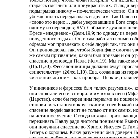
стараясь смягчить или приукрасить их. И люди верил
подыгрывая никому – по-человечески честно. Он 
убежденность передавалась и другим. Так Павел со
«слово это верно… дабы уверовавшие в Бога стара
одному из переводов;
RV
). Собрание духовно цели
Ефесе «ежедневно» (Деян.19,9; по одному из перевод
полуденного отдыха. Он и сам работал своими соб
образом мог привлекать к себе людей так, что они
Он проповедовал так, чтобы Коринфяне смогли уве
же самым призванием, каким был призван и он (ср.
спасение проповеди Павла (Флм.19). Мы также мо
(Пр.11,30). Фессалоникийцы должны будут просла
свидетельству» (2Фес.1,10). Ева, созданная из пер
«источник жизни» – как прообраз Церкви, ставшей
У книжников и фарисеев был «ключ разумения», ко
они спрятали его и затворили им вход в него (Мф.
(Царство), если бы перед ним первыми не пошли к
становились станом вокруг скинии, гнев Божий пал
спасение людей зависит не только от них самих, 
на истинное учение. Отсюда исходит призывающий 
переживать Павлу ради чистоты понимания Еванге
они получили спасение во Христе Иисусе» (2Тим.2
Теперь о хорошем. Ключ разумения был доверен П
спасения, войти в которую другим путем многим б