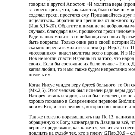
говорил и другой Апостол: «И молитва веры (прои
за своего греха, что, как кажется, было обычным дел
соделал грехи, простятся ему. Признавайтесь друг 
исцелиться... обративший грешника от ложного пу
(Иак.5,15-20). Обратите внимание на добровольну
случаях, благодаря нам, прощаются грехи человече
Ради наших молитв за ошибающихся наших братьев,
быть покрыты. Только один раз в своей истории И
сказано перестать молиться о нем (ср. Иер.7,16 с 1
«воззваниях», видел молитвы всего народа. И в Ие
Иов не могли спасти Израиль из-за того, что народ
своих. Если бы состояние их было лучше – Ною, Да
капля любви, то и мы также будем непрестанно мол
помочь им.
Когда Иисус увидел веру
друзей
больного, то Он ск
(Мк.2,5). Этот человек был исцелен ради веры дру
Назорея встань и ходи», - и он был исцелен, но не 
хорошо показано в Современном переводе Библии:
во имя Его, и этот человек, которого вы видите и
Так же полезно поразмышлять над Пс.13, написанн
обращенную к Богу, вознаградить Давида за всё, чт
верные продолжают, как кажется, молиться за него
повлиять на судьбу тех, кто в плену (2Пар.30,9 – с