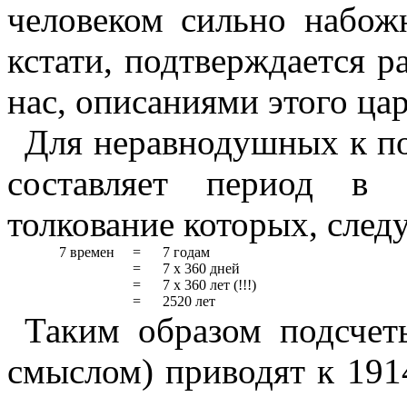
человеком сильно набож
кстати, подтверждается 
нас, описаниями этого цар
Для неравнодушных к п
составляет период в 
толкование которых, след
7 времен
=
7 годам
=
7 х 360 дней
=
7 х 360 лет (!!!)
=
2520 лет
Таким образом подсчет
смыслом) приводят к 1914