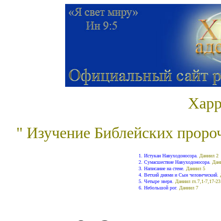
Хар
" Изучение Библейских пророч
1. Истукан Навуходоносора.
Даниил 2
2. Сумасшествие Навуходоносора.
Дан
3. Написание на стене.
Даниил 5
4. Ветхий днями и Сын человеческий.
5. Четыре зверя.
Даниил гл.7,1-7,17-23
6. Небольшой рог.
Даниил 7