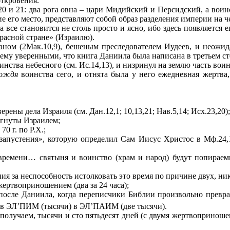
откровения.
20 и 21: два рога овна – цари Мидийский и Персидский, а вои
его место, представляют собой образ разделения империи на четы
ха все становится не столь просто и ясно, ибо здесь появляет
красной стране» (Израилю).
аном (2Мак.10,9), бешеным преследователем Иудеев, и неож
чему уверенными, что книга Даниила была написана в третьем ст
нства небесного (см. Ис.14,13), и низринул на землю часть воинс
ождя
воинства сего, и отнята была у него ежедневная жертва
ены дела Израиля (см. Дан.12,1; 10,13,21; Нав.5,14; Исх.23,20)
ргнуты Израилем;
о
70 г
. по Р.Х.;
 запустения», которую определил Сам Иисус Христос в Мф.24,
 времени… святыня и воинство (храм и народ) будут попираем
ния за неспособность истолковать это время по причине двух, н
жертвоприношением (два за 24 часа);
 после Даниила, когда переписчики Библии произвольно превра
в ЭЛ’ПИМ (тысячи) в ЭЛ’ПАИМ (две тысячи).
получаем, тысячи и сто пятьдесят дней (с двумя жертвоприноше