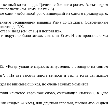
нственный козел – царь Греции, с большим рогом, Александром
ре части (см. комм. на гл.7,6).
ся еще один «небольшой рог», вышедший из одного предыдущего,
иданным расширением влияния Рима до Евфрата. Современные
олетии до Р.Х.
тва и звезд (см. ст.13) и попрал их».
, и поругано было
место
святыни Его». И это произошло «за
;
15: «Когда увидите мерзость запустения… стоящую на святом
ы?… На две тысячи триста вечеров и утр; и тогда святилище
икуда не вписывающихся, но очень важных моментов:
тили ключевое еврейское слово, означающее «тысячи», в «две
ния каждые 24 часа), или другими словами, тысячи
любых
дней