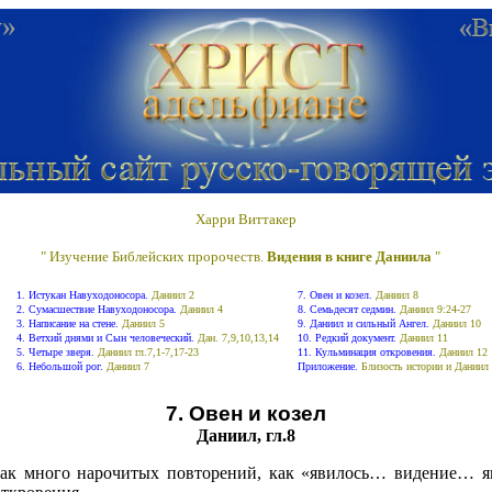
Харри
Виттакер
" Изучение Библейских пророчеств.
Видения в книге Даниила
"
1. Истукан Навуходоносора.
Даниил 2
7. Овен и козел.
Даниил 8
2. Сумасшествие Навуходоносора.
Даниил 4
8. Семьдесят седмин.
Даниил 9:24-27
3. Написание на стене.
Даниил 5
9. Даниил и сильный Ангел.
Даниил 10
4. Ветхий днями и Сын человеческий.
Дан. 7,9,10,13
,14
10. Редкий документ.
Даниил 11
5. Четыре зверя.
Даниил гл.7,1-7,17-23
11. Кульминация откровения.
Даниил 12
6. Небольшой рог.
Даниил 7
Приложение.
Близость истории и Даниил
7. Овен и козел
Даниил, гл.8
я так много нарочитых повторений, как «явилось… видение…