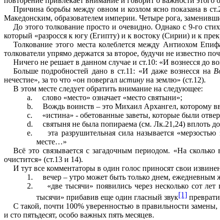
повторение привлекает внимание и говорит о важности этого 
Причина борьбы между овном и козлом ясно показана в ст.
Македонским, образователем империи. Четыре рога, заменившие 
До этого толкование просто и очевидно. Однако с 9-го сти
который «разросся к югу (Египту) и к востоку (Сирии) и к пре
Толкование этого места колеблется между Антиохом Епиф
толкователи упрямо держатся за второе, будучи не известно по
Ничего не решает в данном случае и ст.10: «И вознесся до вои
Больше подробностей дано в ст.11: «И даже вознесся на
В
нечестие», за то что «он повергал
истину
на землю» (ст.12).
В этом месте следует обратить внимание на следующее:
a.
слово «место» означает «место святыни»;
b.
Вождь воинств – это Михаил Архангел, которому ввер
c.
«истина» - обетованные заветы, которые были отве
d.
святыня не была попираема (см. Лк.21,24) вплоть д
e.
эта разрушительная сила называется «мерзостью
месте…»
Всё это связывается с загадочным периодом. «На сколько
очистится» (ст.13 и 14).
И тут все комментаторы в один голос приносят свои извине
1.
вечер – утро может быть только днем, ежедневным 
2.
«две тысячи» появились через несколько сот лет
[1]
тысячи» прибавив еще один гласный звук
преврати
С такой, почти 100% уверенностью в правильности замены, 
и сто пятьдесят, особо важных пять месяцев.