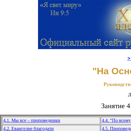
>
"На Осн
Руководств
Д
Занятие 4
4.1. Мы все – проповедники
4.4. “По всем
4.2. Евангелие благодати
4.5. Проповедо