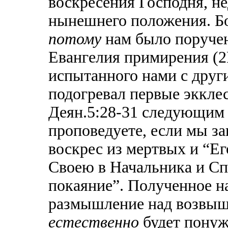
воскресения Господня, н
нынешнего положения. Бо
потому
нам было поруче
Евангелия примирения (2К
испытанного нами с друг
подогревал первые эккле
Деян.5:28-31 следующим 
проповедуете, если мы за
воскрес из мертвых и “Е
Своею в Начальника и Сп
покаяние”. Полученное н
размышление над возвыш
естественно
будет понуж