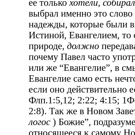
ее только
хотели, собира
выбрал именно это слово 
надежды, которые были в
Истиной, Евангелием, то
природе,
должно
передав
почему Павел часто употр
или же “Евангелие”, в см
Евангелие само есть нечт
если оно действительно ес
Флп.1:5,12; 2:22; 4:15; 1Ф
2:8). Так же в Новом Заве
логос
) Божие”, подразум
относящееся к самому Нов