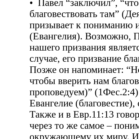
• Павел “заключил”, “что
благовествовать там” (Де
призывает к пониманию 
(Евангелия). Возможно, П
нашего призвания являетс
случае, его призвание бл
Позже он напоминает: “Но
чтобы вверить нам благове
проповедуем)” (1Фес.2:4)
Евангелие (благовестие),
Также и в Евр.11:13 гово
через то же самое – пони
окружающему их миру. И