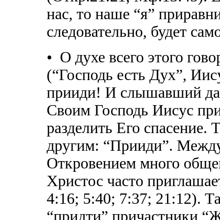
нас, то наше “я” приравни
следовательно, будет само
• О духе всего этого гово
(“Господь есть Дух”, Иису
прииди! И слышавший да
Своим Господь Иисус при
разделить Его спасение. 
другим: “Прииди”. Межд
Откровением много общег
Христос часто приглашае
4:16; 5:40; 7:37; 21:12).
“придти” причастники “Же