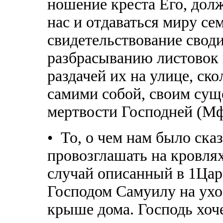
ношение креста Его, долж
нас и отдаваться миру сем
свидетельствование своди
разбрасыванию листовок
раздачей их на улице, ск
самими собой, своим сущ
мертвости Господней (Мф.
• То, о чем нам было ска
провозглашать на кровля
случай описанный в 1Цар.
Господом Самуилу на ухо
крыше дома. Господь хоче