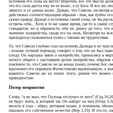
источник его силы на месте? Впрочем, все эти мысли долж
что его сила дается ему не от волос, а от Бога. И все же, н
зависит и от длины волос. Думаю, что Самсон, несмотря на 
действовал соответствующим образом -
так, как будто
его
сказал правду Далиде о источнике своей силы, он бы расска
остричь себя... Хотя в то же самое время, где-то в самой
стандартов, но и образности, ибо он дошел до того, что
значение назорейства, сводя его на ноль. Несмотря на вс
приходится сталкиваться точно с такими же трудностями.
То, что Самсон глубоко спал на коленях Далиды и не чувств
- похоже лучший перевод), говорит о том, что он был пьян
плоду. Он нарушал закон о назорействе, прикасаясь к ме
ничего общего с настоящим духом назорейства, образом 
повлияло то, что Самсон не до конца понял, почему Бог см
вдохновил его поражать Филистимлян врукопашную, а значи
важного. Самсон же не понял этого, решив что можно н
праведностью.
Позор неприятия
Слова, “а не знал, что Господь отступил от него” (Суд 16,
не будут знать, в который час Он найдет на них (Откр 3,
молоть в узах - образ, которым позже, в основном, обозн
наказало его собственное нечестие (Иер 2,19). И это-то,