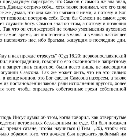
в предыдущем параграфе, что Самсон с самого начала знал,
сть Далиде остричь себя... хотя также понимал, что его сила
се же думал, что она как-то связана с ними, а потому и Бог
тот позволил постричь себя. Если бы Самсон на самом деле
ает служить Богу. Самсон знал об этом, а потому и позволил
сы. Так что он стал жертвой не только уменьшения духовных
же самое время, он постепенно умалял и умалял настоящее
но наставлять нас, ибо братьям, живущим в последние дни,
ойду и как прежде отрясусь” (Суд 16,20; церковнославянский
любил виноградники, говорит о его склонности к запретному
сы и запрет пить спиртное, были всего лишь, не имеющими
погубили Самсона. Так же может быть, что на это сильно
 в конце концов, это Бог сделал Самсона назореем, а также
м из постановлений закона ради исполнения другого, более
ля того чтобы оправдать собственные грехи собственной
осподь Иисус думал об этом, когда говорил, как отвергнутые
редстоит встретиться беззаконным на суде. Он был посажен
ыл предан сатане, чтобы научиться (1Тим 1,20), чтобы его
у, было образом того, что должен был пережить любимый им