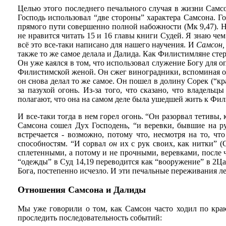
Целью этого последнего печального случая в жизни Самсон
Господь использовал “две стороны” характера Самсона. Го
прямого пути совершенно полной набожности (Мк 9,47). На
не нравится читать 15 и 16 главы книги Судей. Я знаю че
всё это все-таки написано для нашего научения. И
Самсон,
также то же самое делала и Далида. Как Филистимляне стерег
Он уже каялся в том, что использовал служение Богу для о
Филистимской женой. Он сжег виноградники, вспоминая о т
он снова делал то же самое. Он пошел в долину Сорек (“
за пазухой огонь. Из-за того, что сказано, что владел
полагают, что она на самом деле была ушедшей жить к Фил
И все-таки тогда в нем горел огонь. “Он разорвал тетивы, 
Самсона сошел Дух Господень, “и веревки, бывшие на ру
встречается - возможно, потому что, несмотря на то, чт
способностям. “И сорвал
он
их с рук своих, как нитки” (
сплетенными, а потому и не прочными, веревками, после ч
“одежды” в Суд 14,19 переводится как “вооружение” в 2Цар
Бога, постепенно исчезло. И эти печальные переживания ле
Отношения Самсона и Далиды
Мы уже говорили о том, как Самсон часто ходил по краю
проследить последовательность событий: