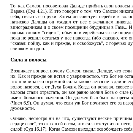
То, как Самсон посоветовал Далиде прибить свои волосы к
Варака (Суд 4,21). И это говорит о том, что Самсон нико
себя, связать его руки. Затем он советует перейти к в
натисков Далиды он уходил от нее с желанием никогда 
виноградникам и о своем посещении блудницы в Газе... И 
однако словом “сидеть”, обычно в еврейском языке определ
пока не решил остаться у нее навсегда (ибо сказано, что 
“сказал: пойду, как и прежде, и освобожусь”, с горечью д
слишком поздно.
Сила и волосы
Возникает вопрос, почему Самсон сказал Далиде, что если 
их. Как и прежде он встал с уверенностью, что Бог не ос
что причина его огромной силы заключается не в длине его
волос назорея, а от Духа Божия. Когда он вставал, скорее 
волосы стали отрастать, он все равно молил Бога о силе (
иметь большого значения. Он должен был быть назореем вс
(Числ 6,9). Он думал, что если уж Бог почитает его за наз
духовности.
Однако, несмотря ни на что, существуют веские причины
сердце свое”, то сказал ей о том, что сила отступит от нег
силой (Суд 16,17). Когда Самсон выходил освобождать себя