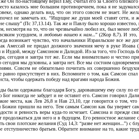
е же Он по-настоящему верил Ему, считал его за Своего близкого
место казалось мне большим противоречием, пока я не задумал
веке, однако делать вид, что он этого совсем не знает. Не же
дпочел не замечать их. “Ищущие же души моей ставят сети, и
й, не слышу” (Пс 37,13.14). Так же и Павлу было хорошо известно
вам, несмотря на то, что он чрезвычайно любил их, был менее л
 всяким усердием, и
любовью вашею к нам
...” (2Кор 8,7). И эт
гда возникает чувство, что начальники Израильские все же до
 как Амессай не придал должного значения мечу в руке Иоава 
 и Иудой, между Самсоном и Далидой. Из-за того, что Господь
ра, сегодня и завтра тот же. Если мы внимательно и честно пр
то сегодня мы духовны, а завтра нет. Все мы состоим одновремен
ями. Совсем не обязательно почитать их совершенно бездух
 равно присутствует в них. Вспомните о том, как Самсон спал
ста, чтобы одержать победу над врагами народа Божия.
еды были одержаны благодаря Богу, даровавшему ему силу по ег
 что Бог никогда не забудет и не оставит его. Самсон говорил Дал
такие места, как Лев 26,8 и Нав 23,10, где говорится о том, ч
я Божии пришли на него. Тем самым Самсон как бы уверяет самог
ости и ревность веры куда-то исчезает. Самсона и прежде связ
ет продолжаться для него и в будущем. Его ревностное желание 
ть свои плотские желания (Суд 14,3: “разве нет женщин...”) с
кое отступничество братьев. Обратите внимание на то, какие т