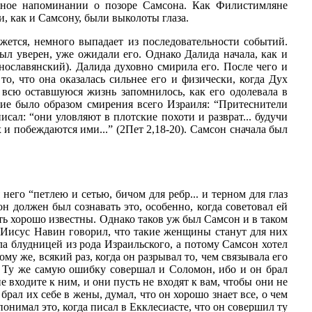
дное напоминании о позоре Самсона. Как Филистимляне
, как и Самсону, были выколоты глаза.
жется, немного выпадает из последовательности событий.
ыл уверен, уже ожидали его. Однако Далида начала, как и
внославянский). Далида духовно смирила его. После чего и
о, что она оказалась сильнее его и физически, когда Дух
 всю оставшуюся жизнь запомнилось, как его одолевала в
е было образом смирения всего Израиля: “Притеснители
сал: “они уловляют в плотские похоти и разврат... будучи
 и побеждаются ими...” (2Пет 2,18-20). Самсон сначала был
его “петлею и сетью, бичом для ребр... и терном для глаз
н должен был сознавать это, особенно, когда советовал ей
ть хорошо известны. Однако таков уж был Самсон и в таком
 Иисус Навин говорил, что такие женщины станут для них
ла блудницей из рода Израильского, а потому Самсон хотел
му же, всякий раз, когда он разрывал то, чем связывала его
. Ту же самую ошибку совершал и Соломон, ибо и он брал
 входите к ним, и они пусть не входят к вам, чтобы они не
 брал их себе в жены, думал, что он хорошо знает все, о чем
 понимал это, когда писал в Екклесиасте, что он совершил ту