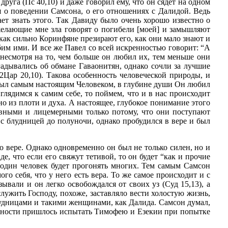
 друга (Пс 40,10) и даже говорил ему, что он сядет на одном
ся о поведении Самсона, о его отношениях с Далидой. Ведь
лает знать этого. Так Давиду было очень хорошо известно о
 желающие мне зла говорят о погибели [моей] и замышляют
, как сильно Коринфяне презирают его, как они мало знают и
юбим ими. И все же Павел со всей искренностью говорит: “А
о, несмотря на то, чем больше он любил их, тем меньше они
гадывались об обмане Гаваонитян, однако сочли за лучшие
(2Цар 20,10). Такова особенность человеческой природы, и
 был самым настоящим Человеком, в глубине души Он любил
иглядимся к самим себе, то поймем, что и в нас происходит
но из плоти и духа. А настоящее, глубокое понимание этого
овными и лицемерными только потому, что они поступают
 с блудницей до полуночи, однако пробудился в вере и был
о вере. Однако одновременно он был не только силен, но и
иде, что если его свяжут тетивой, то он будет “как и прочие
то один человек будет прогонять многих. Тем самым Самсон
о себя, что у него есть вера. То же самое происходит и с
ывали и он легко освобождался от своих уз (Суд 15,13), а
служить Господу, похоже, заставляло вести холостую жизнь,
 блудницами и такими женщинами, как Далида. Самсон думал,
рудности пришлось испытать Тимофею и Езекии при попытке