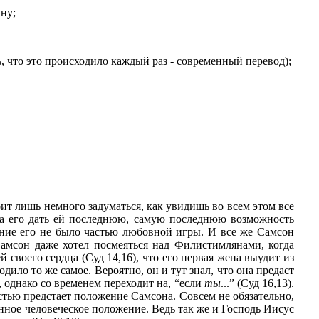
ну;
ь, что это происходило каждый раз - современный перевод);
т лишь немного задуматься, как увидишь во всем этом все
ила его дать ей последнюю, самую последнюю возможность
ывание его не было частью любовной игры. И все же Самсон
Самсон даже хотел посмеяться над Филистимлянами, когда
 своего сердца (Суд 14,16), что его первая жена выудит из
дило то же самое. Вероятно, он и тут знал, что она предаст
), однако со временем переходит на, “если
ты
...” (Суд 16,13).
ностью предстает положение Самсона. Совсем не обязательно,
венное человеческое положение. Ведь так же и Господь Иисус