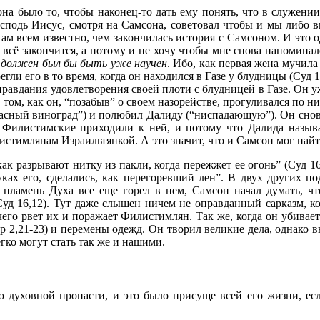
а было то, чтобы наконец-то дать ему понять, что в служении 
сподь Иисус, смотря на Самсона, советовал чтобы и мы либо в
м всем известно, чем закончилась история с Самсоном. И это о
м всё закончится, а потому и не хочу чтобы мне снова напомина
 должен был бы быть уже научен
. Ибо, как первая жена мучила
ли его в то время, когда он находился в Газе у блудницы (Суд 16
правдания удовлетворения своей плоти с блудницей в Газе. Он 
ом, как он, “позабыв” о своем назорействе, прогуливался по ни
красный виноград”) и полюбил Далиду (“ниспадающую”). Он снов
ьцы Филистимские приходили к ней, и потому что Далида назыв
истимлянам Израильтянкой. А это значит, что и Самсон мог найт
как разрывают нитку из пакли, когда пережжет ее огонь” (Суд 16,
ках его, сделались, как перегоревший лен”. В двух других по
о пламень Духа все еще горел в нем, Самсон начал думать, чт
Суд 16,12). Тут даже слышен ничем не оправданный сарказм, ко
его рвет их и поражает Филистимлян. Так же, когда он убивае
 2,21-23) и перемены одежд. Он творил великие дела, однако в
гко могут стать так же и нашими.
 духовной пропасти, и это было присуще всей его жизни, есл