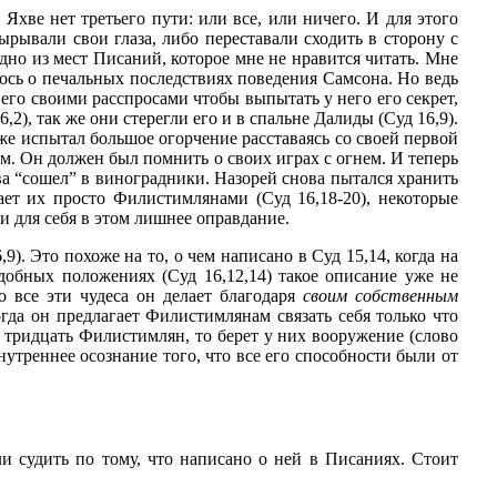
Яхве нет третьего пути: или все, или ничего. И для этого
ырывали свои глаза, либо переставали сходить в сторону с
дно из мест Писаний, которое мне не нравится читать. Мне
лось о печальных последствиях поведения Самсона. Но ведь
 его своими расспросами чтобы выпытать у него его секрет,
,2), так же они стерегли его и в спальне Далиды (Суд 16,9).
уже испытал большое огорчение расставаясь со своей первой
м. Он должен был помнить о своих играх с огнем. И теперь
а “сошел” в виноградники. Назорей снова пытался хранить
ает их просто Филистимлянами (Суд 16,18-20), некоторые
и для себя в этом лишнее оправдание.
9). Это похоже на то, о чем написано в Суд 15,14, когда на
добных положениях (Суд 16,12,14) такое описание уже не
о все эти чудеса он делает благодаря
своим собственным
гда он предлагает Филистимлянам связать себя только что
т тридцать Филистимлян, то берет у них вооружение (слово
нутреннее осознание того, что все его способности были от
и судить по тому, что написано о ней в Писаниях. Стоит