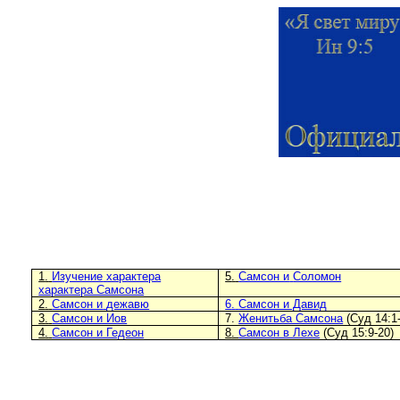
1
.
Изучение
характера
5
.
Самсон и
Соломон
характера Самсона
2
.
Самсон и
дежавю
6
.
Самсон и Давид
3
.
Самсон и Иов
7
.
Женитьба Самсона
(Суд 14
:
1
4
.
Самсон и Гедеон
8
.
Самсон в Лехе
(Суд 15
:
9
-
20)