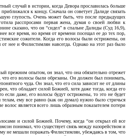
стный случай в истории, когда Девора прославилась больше
 приближался к концу. Сначала он советует Далиде связать
льшую глупость. Очень может быть, что после предыдущих
готила расспросами первая жена, думая о своей любви к
ине сказано, что он “сидел” в спальне Далиды (Суд 16,9),
нее все время, но время от времени посещал ее до тех пор,
илистимские сожители. Когда его волосы были острижены, он
ся от нее и Филистимлян навсегда. Однако на этот раз было
нный прежним опытом, он знал, что она обязательно отрежет
о, что его волосы были обрезаны. Он должен был понимать,
понятного чуда. Он знал, что его сила зависит не от длины
рен, что обладает силой Божией, хотя даже тогда, когда его
то если даже, его волосы будут острижены, то это не будет
 телам, ему все равно (как он думал) нужно было стричься
ание волос является всего лишь образным показателем потери
лосами и силой Божией. Почему, когда “он открыл ей все
о Самсон понимал, что существует связь между назорейством и
 ему не мешали поражать Филистимлян, убеждаясь в том, что