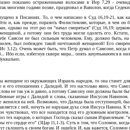
бразно показано остриженными волосами в Иер 7,29 - очеви
так многими годами позже, праздновал и Вавилон, когда Седекии
щено в Писаниях. То, о чем написано в Суд 16,19-21, как ка
йти и, как прежде, поразить Филистимлян, которые, в чем он б
ан, однако на этот раз он “начал смиряться” (Суд 16,19; церко
нщиной, а потому они без труда могли одолеть его. Кстати, т
 себе Самсон не был сильным человеком. Ему, должно быть, на
аилев, был побежден такой ничтожной женщиной! Его смирени
с 3,12). Очень может быть, что Петр думал о Самсоне, когда пи
б
... Ибо если, избегнув скверн мира... опять
запутываются
в них
буквально.
а женщине из окружающих Израиль народов, то она станет для н
 и его отношениях с Далидой. И это настолько явно, что Самсо
слова не так уж и давно, а потому Самсону они должны были бы
бовные игры с Далидой и слова, сказанные Иисусом Навином.
не женился на ней. Возможно, что Далида была отступницей, бы
вляется с ней, ничуть не нарушая духа слов Иисуса Навина. К то
он чувствовал, что все находится под его духовным контролем
з тех народов, о которых Господь сказал сынам Израилевым: "не
 его сердце его” (3Цар 11,1-3). Суть в том, что Соломон, когда
огут склонить к своим богам. И ошибся. И, как кажется, Соломон