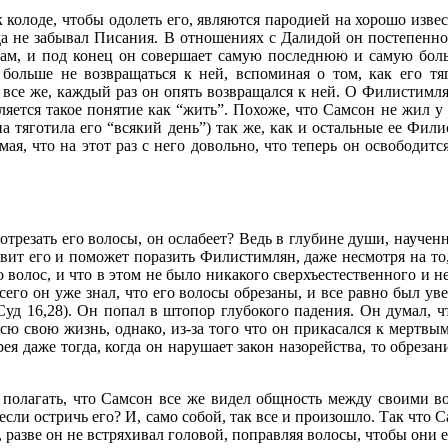
 колоде, чтобы одолеть его, являются пародией на хорошо изве
гда не забывал Писания. В отношениях с Далидой он постепенно
олосам, и под конец он совершает самую последнюю и самую бо
больше не возвращаться к ней, вспоминая о том, как его тя
все же, каждый раз он опять возвращался к ней. О Филистимлян
яется такое понятие как “жить”. Похоже, что Самсон не жил у 
она тяготила его “всякий день”) так же, как и остальные ее Ф
умая, что на этот раз с него довольно, что теперь он освободит
отрезать его волосы, он ослабеет? Ведь в глубине души, науче
тавит его и поможет поразить Филистимлян, даже несмотря на т
 волос, и что в этом не было никакого сверхъестественного и не
всего он уже знал, что его волосы обрезаны, и все равно был уве
Суд 16,28). Он попал в штопор глубокого падения. Он думал, ч
ю свою жизнь, однако, из-за того что он прикасался к мертвым
орея даже тогда, когда он нарушает закон назорейства, то обрез
 полагать, что Самсон все же видел общность между своими во
о, если остричь его? И, само собой, так все и произошло. Так чт
, разве он не встряхивал головой, поправляя волосы, чтобы они