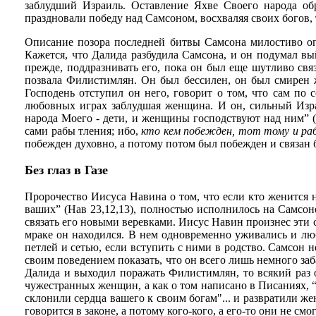
заблудший Израиль. Оставление Яхве Своего народа о
праздновали победу над Самсоном, восхваляя своих богов, 
Описание позора последней битвы Самсона милостиво опу
Кажется, что Далида разбудила Самсона, и он подумал вы
прежде, поддразнивать его, пока он был еще шутливо связ
позвала Филистимлян. Он был бессилен, он был смирен же
Господень отступил он него, говорит о том, что сам по
любовных играх заблудшая женщина. И он, сильный Изр
народа Моего - дети, и женщины господствуют над ним” (И
сами рабы тления; ибо,
кто кем побежден, тот тому и ра
побежден духовно, а потому потом был побежден и связан 
Без глаз в Газе
Пророчество Иисуса Навина о том, что если кто женится н
ваших” (Нав 23,12,13), полностью исполнилось на Самсоне
связать его новыми веревками. Иисус Навин произнес эти 
мраке он находился. В нем одновременно уживались и лю
петлей и сетью, если вступить с ними в родство. Самсон 
своим поведением показать, что он всего лишь немного заба
Далида и выходил поражать Филистимлян, то всякий раз 
чужестранных женщин, а как о том написано в Писаниях, “и
склонили сердца вашего к своим богам"... и развратили жены
говорится в законе, а потому кого-кого, а его-то они не см