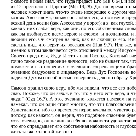
с самого начала знал, что Иуда предаст Его (Ин 6,64), и вс
из 12 престолов в Царстве (Мф 19,28). Долгое время это 
человек может знать что-то очень нехорошее о другом чело
кознях Авессалома, однако он любил его, а потому и пре
всякий день козни (как Авессалом у ворот); а я, как глухо
какая у них слабая вера, как они, по его собственным сло
как вы изобилуете всем: верою и словом, и познанием, и
любили его. Он смотрел на них, как на любящих его. Ино
сделать вид, что верят их россказням (Нав 9,7). Или же,
именно в этом заключается суть отношений между Иисусом
Своего предателя, Иуду. И это - наш Господь, Который вче
точно такое же раздвоение личности, ибо не бывает так, ч
поможет и в отношениях с очевидно согрешающими брати
очевидно бездуховно и лицемерно. Ведь Дух Господень все
наделен Духом способностью совершить дело по образу Хри
Самсон хранил свою веру, ибо мы видели, что все его поб
слаб. Похоже, что он
верил
, в то, что у него есть вера, и
люди” (Суд 16,7). А это, очевидно, является намеком на 
намекал, что он один стоит многих, что эти благословени
Христианами, ибо со временем первоначальное чувство рад
потому, как кажется, он верил, что подобное спасение буд
хотя, очевидно, он не лишал себя возможности удовлетворя
что его оправдывает его собственная набожность и глубо
жить также холостой жизнью.