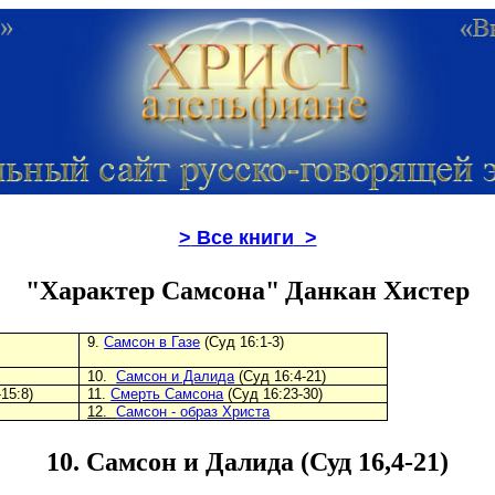
>
Все книги
>
"
Характер Самсона"
Данкан Хистер
9
.
Самсон в Газе
(Суд 16
:
1-
3)
10
.
Самсон и Далида
(Суд 16
:
4-21)
-15
:
8)
11
.
Смерть Самсона
(Суд 16
:
23-30)
12
.
Самсон - образ Христа
10. Самсон и Далида (Суд 16,4-21)