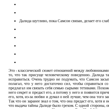
Далида шутливо, пока Самсон связан, делает его сла
Это - классический сюжет отношений между любовниками. 
то, что так присуще человеческому поведению. Далида т
исправиться. Очень трудно не подумать, что Самсон засып
полагал, что у него достаточно сил, чтобы справиться 
предлагал им связать себя семью сырыми тетивами. Похоже,
него секрет и предаст его, а потому у него и появится при
его, хотя, из-за любви и думал о ней лучше, чем она того з
Так что он заранее знал о том, что она предаст его, хотя 
что выдача тайны Далиде было грехом. С одной стороны, он 