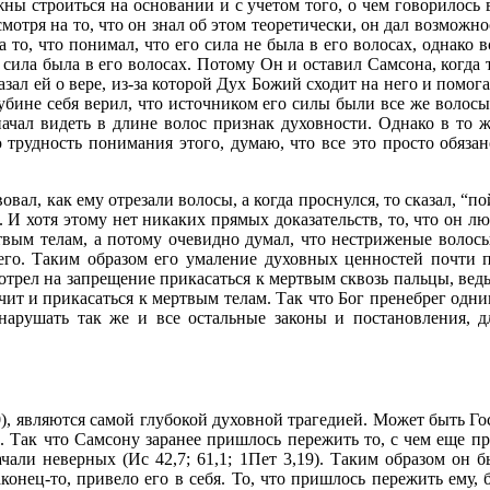
ны строиться на основании и с учетом того, о чем говорилось 
есмотря на то, что он знал об этом теоретически, он дал возможно
то, что понимал, что его сила не была в его волосах, однако в
 сила была в его волосах. Потому Он и оставил Самсона, когда 
зал ей о вере, из-за которой Дух Божий сходит на него и помог
 глубине себя верил, что источником его силы были все же воло
 начал видеть в длине волос признак духовности. Однако в то 
ю трудность понимания этого, думаю, что все это просто обяза
овал, как ему отрезали волосы, а когда проснулся, то сказал, “п
. И хотя этому нет никаких прямых доказательств, то, что он 
ртвым телам, а потому очевидно думал, что нестриженые воло
его. Таким образом его умаление духовных ценностей почти 
отрел на запрещение прикасаться к мертвым сквозь пальцы, ведь,
т и прикасаться к мертвым телам. Так что Бог пренебрег одни
арушать так же и все остальные законы и постановления, д
20), являются самой глубокой духовной трагедией. Может быть Г
3). Так что Самсону заранее пришлось пережить то, с чем еще п
ачали неверных (Ис 42,7; 61,1; 1Пет 3,19). Таким образом он б
 наконец-то, привело его в себя. То, что пришлось пережить ем