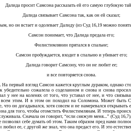
Далида просит Самсона рассказать ей его самую глубокую тай
Далида связывает Самсона так, как он ей сказал;
бым, но он встает и одолевает Далиду (из Суд 16,19 можно понят
Самсон понимает, что Далида предала его;
Филистимлянин прятался в спальне;
Самсон пробуждается, входит в спальню и убивает его;
Далида говорит Самсону, что он не любит ее;
и все повторяется снова.
На первый взгляд Самсон кажется круглым дураком, однако стои
ак убедительно сожалела о соделанном и снова и снова прос
ал у нее на коленях от того, что уставал от нее, и что связ
со всем этим. И в этом он походил на Соломона. Может быть 
 что он догадывался, хотя совсем и не намеревался открывать ей
чина для того, чтобы отомстить Филистимлянам. И теперь происхо
аслуживала. Сначала он говорит, “если
свяжут
меня...” (Суд 16,7
и не позволял себе думать об этом. Таким образом пред нами пол
любил ее, с другой же знал, что она предаст его. И это естест