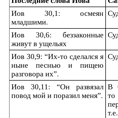
Последние слова Иова
Са
Иов 30,1: осмеян
Су
младшими.
Иов 30,6: беззаконные
Су
живут в ущельях
Иов 30,9: “Их-то сделался я
Су
ныне песнью и пищею
разговора их”.
Иов 30,11: “Он развязал
В 
повод мой и поразил меня”.
то
пе
т.