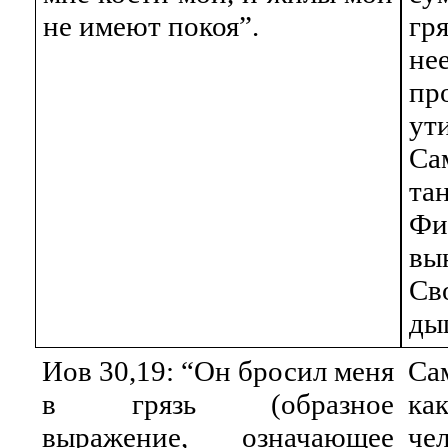
не имеют покоя”.
гр
не
пр
ут
Са
т
Фи
вы
Св
ды
Иов 30,19: “Он бросил меня
Са
в грязь (образное
ка
выражение, означающее
чел