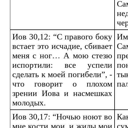
Са
не
чер
Иов 30,12: “С правого боку
Им
встает это исчадие, сбивает
Са
меня с ног… А мою стезю
пр
испортили: все успели
по
сделать к моей погибели”, -
ты
что говорит о плохом
пал
зрении Иова и насмешках
молодых.
Иов 30,17: “Ночью ноют во
Ка
мне кости мои, и жилы мои
су