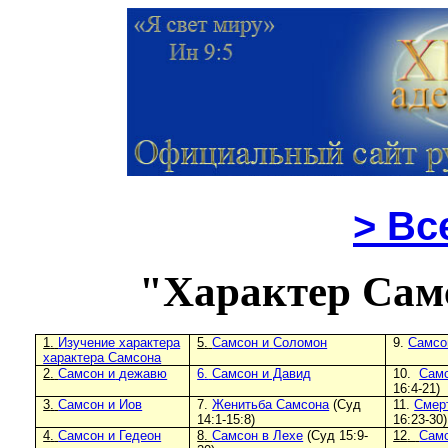
>
Все
"
Характер Сам
1
.
Изучение
характера
5
.
Самсон и
Соломон
9
.
Самсо
характера Самсона
2
.
Самсон и
дежавю
6
.
Самсон и Давид
10
.
Самс
16
:
4-21)
3
.
Самсон и Иов
7
.
Женитьба Самсона
(Суд
11
.
Смер
14
:
1-15
:
8)
16
:
23-30)
4
.
Самсон и Гедеон
8
.
Самсон в Лехе
(Суд 15
:
9
-
12
.
Самс