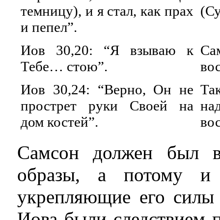
темницу), и я стал, как прах
(Су
и пепел”.
Иов 30,20: “Я взываю к
Са
Тебе… стою”.
вос
Иов 30,24: “Верно, Он не
Та
прострет руки Своей на
н
дом костей”.
во
Самсон должен был в
образы, а потому и
укрепляющие его силы 
Иова были следствием 