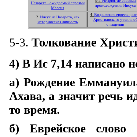
3-1.
Неприятие евреями
Назарета - ожидаемый евреями
происхождения Иисуса
Мессия
4.
Возражения евреев прот
2.
Иисус из Назарета, как
Христианского учения о
историческая личность
очищении
5-3.
Толкование Христи
4) В Ис 7,14 написано н
а) Рождение Еммануил
Ахава, а значит речь и
то время.
б) Еврейское слово 