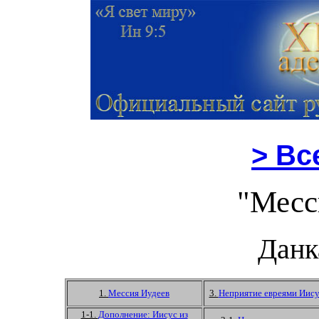
>
Все
"Месс
Данк
1.
Мессия Иудеев
3.
Неприятие евреями Иису
1-1.
Дополнение: Иисус из