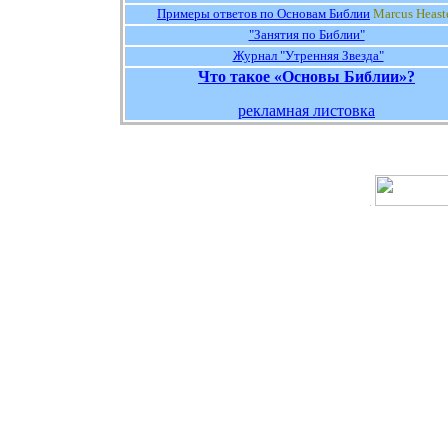
Примеры ответов по Основам Библии
Marcus
Heast
"Занятия по Библии"
Журнал "Утренняя Звезда"
Что такое «Основы Библии»?
рекламная листовка