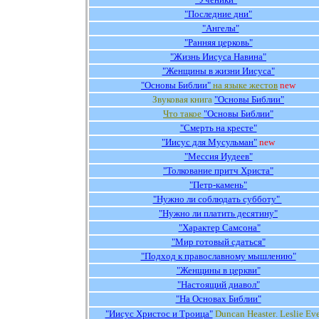
"Последние дни"
"Ангелы"
"Ранняя церковь"
"Жизнь Иисуса Навина"
"Женщины в жизни Иисуса"
"Основы Библии"
на языке жестов
new
Звуковая книга
"Основы Библии"
Что такое
"Основы Библии"
"Смерть на кресте"
"Иисус для Мусульман"
new
"Мессия Иудеев"
"Толкование притч Христа"
"Петр-камень"
"Нужно ли соблюдать субботу"
"Нужно ли платить десятину"
"Характер Самсона"
"Мир готовый сдаться"
"Подход к православному мышлению"
"Женщины в церкви"
"Настоящий диавол"
"На Основах Библии"
"Иисус Христос
и Т
роица"
Duncan Heaster
.
Leslie Eve