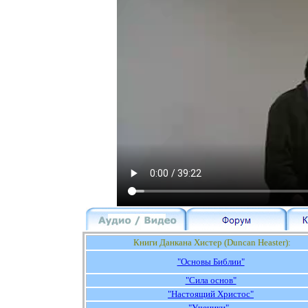
К
ниги Данкана Хистер (
Duncan Heaster
):
"Основы Библии"
"Сила основ"
"Настоящий Христос"
"Ученики"