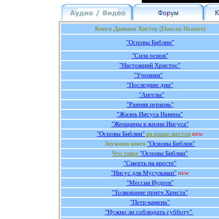
К
ниги Данкана Хистер (
Duncan Heaster
):
"Основы Библии"
"Сила основ"
"Настоящий Христос"
"Ученики"
"Последние дни"
"Ангелы"
"Ранняя церковь"
"Жизнь Иисуса Навина"
"Женщины в жизни Иисуса"
"Основы Библии"
на языке жестов
new
Звуковая книга
"Основы Библии"
Что такое
"Основы Библии"
"Смерть на кресте"
"Иисус для Мусульман"
new
"Мессия Иудеев"
"Толкование притч Христа"
"Петр-камень"
"Нужно ли соблюдать субботу"