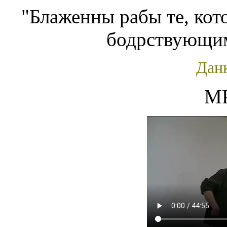
"Блаженны рабы те, кот
бодрствующим
Дан
M