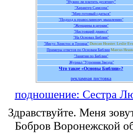
"Нужно ли платить десятину"
"Характер Самсона"
"Мир готовый сдаться"
"Подход к православному мышлению"
"Женщины в церкви"
"Настоящий диавол"
"На Основах Библии"
"Иисус Христос
и Т
роица"
Duncan Heaster
.
Leslie Eve
Примеры ответов по Основам Библии
Marcus
Heast
"Занятия по Библии"
Журнал "Утренняя Звезда"
Что такое «Основы Библии»?
рекламная листовка
подношение: Сестра Л
Здравствуйте. Меня зову
Бобров Воронежской обл