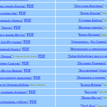
PDF
"
Твое есть Царствие
"
ние притч Христа
"
P
PDF
"
Кровь Христа
"
следние дни
"
Robe
PDF
"
Спутник Библии
"
отовый сдаться
"
Rob
PDF
"
Времена отрады
"
"
Ангелы
"
Ro
PDF
"
Канон Писания
"
ы в жизни Иисуса
"
Edwar
PDF
"
Утешитель - Дух Святой
 для Мусульман
"
PDF
"
Вдохновение и откровени
тоящий диавол
"
PDF
"
Тайна Библейских чисел и ц
и Т
роица
"
D
.
Heaster
/
Leslie Everitt
PDF
"
Послание Римлянам
"
актер Самсона
"
PDF
"
Бессмертная" душа
 Иисуса Навина
"
PDF
"
Принципы и притчи
"
авославному мышлению
"
в по Основам Библии
"
Божья Истина
"
Marcus
Heaster
Ala
PDF
"
Бог есть
"
 платить десятину
"
Alan He
"
Жизнь Иисуса
"
Mel
PDF
 соблюдать субботу
"
"
Плод Духа
"
Колин 