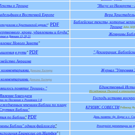
Тексты о Троице
"Иисус из Назарета -
адельфиан в Восточной Европе
Вера Христадел
Библейские тексты, которые непр
PDF
осексуализма в Христианской церкви?
"
Троице
John Allf
ертвенного, крови, удавленины и блуда
"
Женщины Библ
ение в Деяниях 15,20,21
вление Нового Завета
"
PDF
" Декларация: Библейск
ышления
в пути
"
емейство Авраама
с комментариями
Журнал "Утренняя 
Данкана Хистера
 комментариями
Данкана Хистера
Единственный Исти
явилось понятие Троица
»
"
Исследования Писаний в отношении
Явление благодати
Господь истинно воскре
ии по Посланию к Римлянам 1-8
 ежедневным чтениям Библии по плану
КРИЗИС СОВЕСТИ
Реймонд Ф
Спутник Библии"
PDF
тия по Библии
"
Дань памяти: бр. Борис и с. С
сновы Библии" одним файлом zip
"
Powerpoint презентации на р
кспозиция Евангелие от Матфея
" |