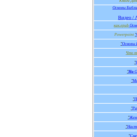
К
ниги Да
Основы Библ
Видео / 
как
.epub
Осн
Powerpoint
"
"
Основы 
Что т
"
"
На
О
"
Ме
"
П
"
Ра
"
Жен
"
Наст
"
Сме