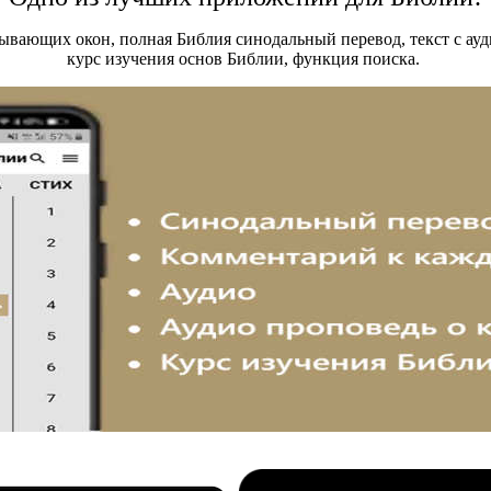
вающих окон, полная Библия синодальный перевод, текст с ауди
курс изучения основ Библии, функция поиска.