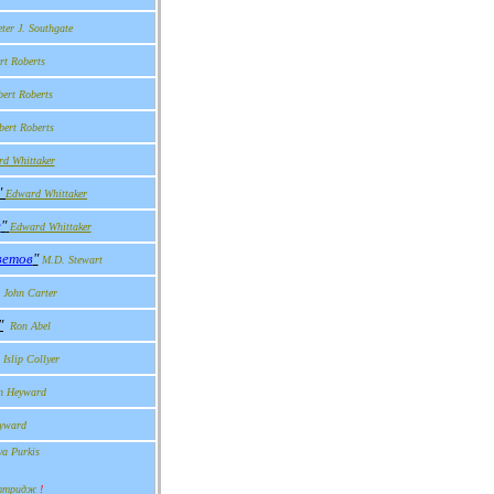
eter J. Southgate
rt Roberts
ert Roberts
bert Roberts
d Whittaker
"
Edward Whittaker
е
"
Edward Whittaker
ветов
"
M
.
D
.
Stewart
John Carter
"
Ron Abel
Islip Collyer
n Heyward
yward
va Purkis
Аттридж
!