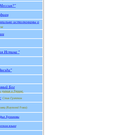
 Мессия?"
ьфиан
авильно истолкованы о
ree
ии
ая Истина "
Звезда"
нный Бог
 учения о Троице.
с
Стив Грэттон
ранц
(
Raymond Franz
)
офья Хусаиновы
усском языке