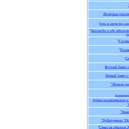
История христ
"
Есть ли место для гом
"
Заповеди о еде идолож
Уч
"
Cоста
"
Разм
С
Ветхий Завет
Новый Завет
с
"
Почему по
Комментар
Аудио комментарии к
"
"
Заня
"
Аудио-книга "О
"
Стих за стихом Э