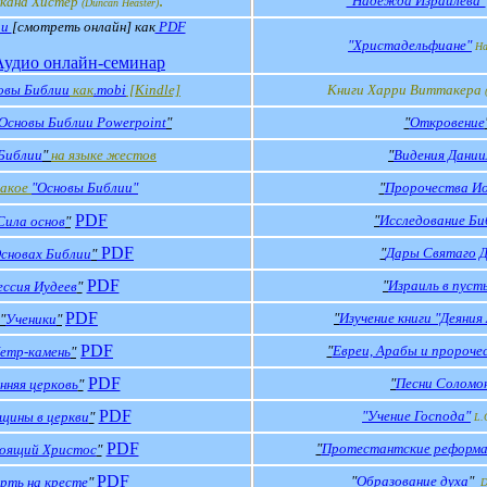
:
"Надежда Израилева"
нкана Хистер
(
Duncan Heaster
)
ии
[
смотреть онлайн]
как
PDF
"Христадельфиане"
Ha
Аудио онлайн-семинар
овы Библии
как
.mobi
[Kindle]
Книги Харри Виттакера
Основы Библии Powerpoint
"
"
Откровение
Библии
"
на языке жестов
"
Видения Дании
акое
"Основы Библии"
"
Пророчества И
PDF
"
Исследование Би
Сила основ
"
PDF
"
Дары Святаго Д
сновах Библии
"
PDF
"
Израиль в пуст
ссия Иудеев
"
PDF
"
Изучение книги "Деяни
"
Ученики
"
PDF
"
Евреи, Арабы и пророче
етр-камень
"
PDF
"
Песни Соломо
нняя церковь
"
PDF
"Учение Господа"
щины в церкви
"
L.
PDF
"
Протестантские реформ
оящий Христос
"
PDF
"
Образование духа
"
рть на кресте
"
D