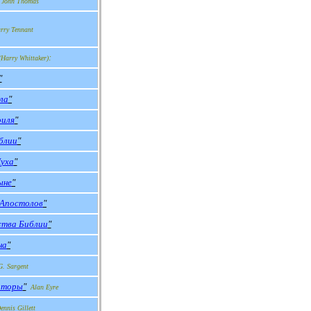
John Thomas
rry Tennant
:
(
Harry Whittaker
)
"
ла
"
оиля
"
блии
"
уха
"
ыне
"
я Апостолов
"
ства Библии
"
на
"
G. Sargent
аторы
"
Alan Eyre
ennis Gillett