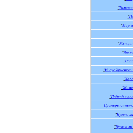
"
Толкова
"
По
"
Мир г
"
Женщин
"
Иисус
"
Нас
"
Иисус Христос
"
Хар
"
Жизнь
"
Подход к пр
Примеры ответо
"
Нужно ли
"
Нужно ли